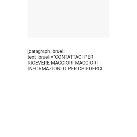
[paragraph_brueli
text_brueli=”CONTATTACI PER
RICEVERE MAGGIORI MAGGIORI
INFORMAZIONI O PER CHIEDERCI
UNA CONSULENZA TECNICA ED
INTEGRATA.” text_align_text=”center”
style_text=”big_pa”]
[title_brueli_page
title_brueli=”CONTATTACI”
style_title=”title_default”]
[paragraph_brueli text_brueli=”+39
0825 781282″ style_text=”big_pa”]
[link_brueli title_link=”info@bdued.it”