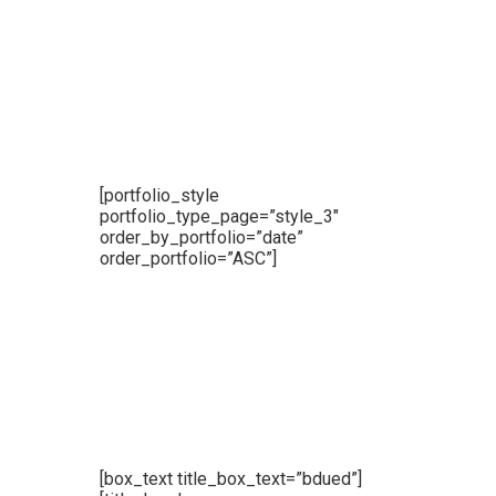
[portfolio_style
portfolio_type_page=”style_3″
order_by_portfolio=”date”
order_portfolio=”ASC”]
[box_text title_box_text=”bdued”]