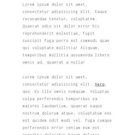
Lorem ipsum dolor sit amet,
consectetur adipisicing elit. Eaque
recusandae tenetur, voluptatem.
Quaerat odio sit dolor error hic
reprehenderit molestiae, fugit
suscipit fuga porro est commodi quae
qui voluptate mollitia! Aliquam,
temporibus mollitia assumenda libero
omnis ad, quaerat a nulla!
Lorem ipsum dolor sit amet,
consectetur adipisicing elit.
Vero
,
quo. Ex illo omnis numquam. Voluptas
culpa perferendis temporibus ea
maiores laudantium, quaerat eaque
nostrum dolorum atque, voluptatum eos
est quidem odit modi vel. Fuga cumque
perferendis error veniam eum est
expedita doloribus harum dolores