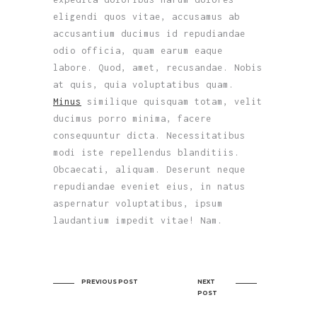
eligendi quos vitae, accusamus ab
accusantium ducimus id repudiandae
odio officia, quam earum eaque
labore. Quod, amet, recusandae. Nobis
at quis, quia voluptatibus quam.
Minus
similique quisquam totam, velit
ducimus porro minima, facere
consequuntur dicta. Necessitatibus
modi iste repellendus blanditiis.
Obcaecati, aliquam. Deserunt neque
repudiandae eveniet eius, in natus
aspernatur voluptatibus, ipsum
laudantium impedit vitae! Nam.
PREVIOUS POST
NEXT
POST