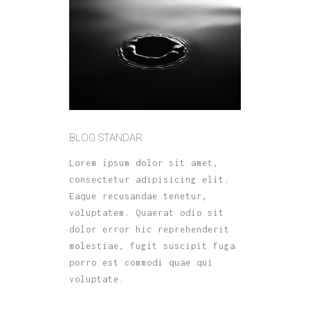
BLOG STANDAR
Lorem ipsum dolor sit amet,
consectetur adipisicing elit.
Eaque recusandae tenetur,
voluptatem. Quaerat odio sit
dolor error hic reprehenderit
molestiae, fugit suscipit fuga
porro est commodi quae qui
voluptate.