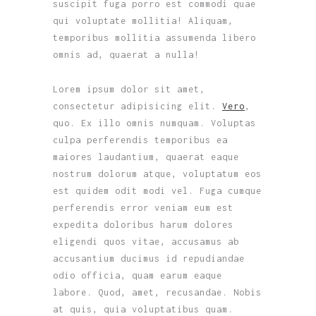
suscipit fuga porro est commodi quae
qui voluptate mollitia! Aliquam,
temporibus mollitia assumenda libero
omnis ad, quaerat a nulla!
Lorem ipsum dolor sit amet,
consectetur adipisicing elit.
Vero
,
quo. Ex illo omnis numquam. Voluptas
culpa perferendis temporibus ea
maiores laudantium, quaerat eaque
nostrum dolorum atque, voluptatum eos
est quidem odit modi vel. Fuga cumque
perferendis error veniam eum est
expedita doloribus harum dolores
eligendi quos vitae, accusamus ab
accusantium ducimus id repudiandae
odio officia, quam earum eaque
labore. Quod, amet, recusandae. Nobis
at quis, quia voluptatibus quam.